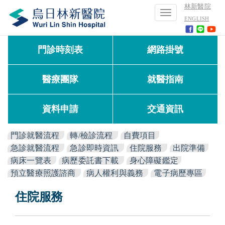
林新醫院
Toggle
ENGLISH
navigation
門診時刻表
網路掛號
醫療團隊
就醫指南
資料申請
交通資訊
門診就醫流程
轉/檢診流程
自費項目
急診就醫流程
急診即時資訊
住院服務
出院準備
病床一覽表
病歷委託書下載
身心障礙鑑定
預立醫療照護諮商
病人權利與義務
電子病歷專區
住院服務