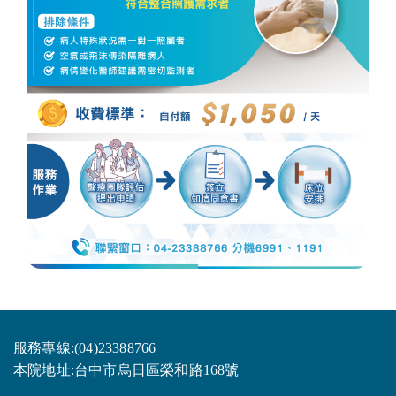
服務專線:(04)23388766
本院地址:台中市烏日區榮和路168號