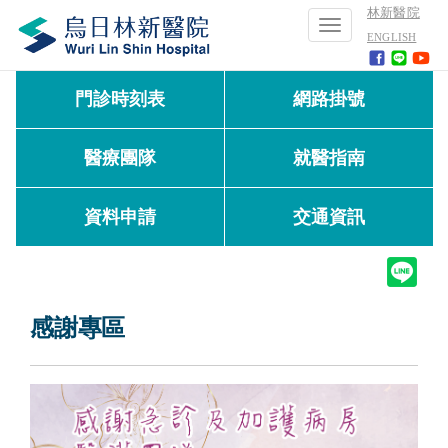
林新醫院
Toggle
ENGLISH
navigation
門診時刻表
網路掛號
醫療團隊
就醫指南
資料申請
交通資訊
感謝專區