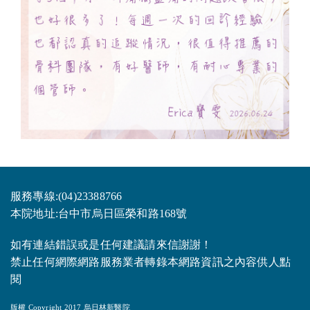
服務專線:(04)23388766
本院地址:台中市烏日區榮和路168號
如有連結錯誤或是任何建議請來信謝謝！
禁止任何網際網路服務業者轉錄本網路資訊之內容供人點
閱
版權 Copyright 2017 烏日林新醫院