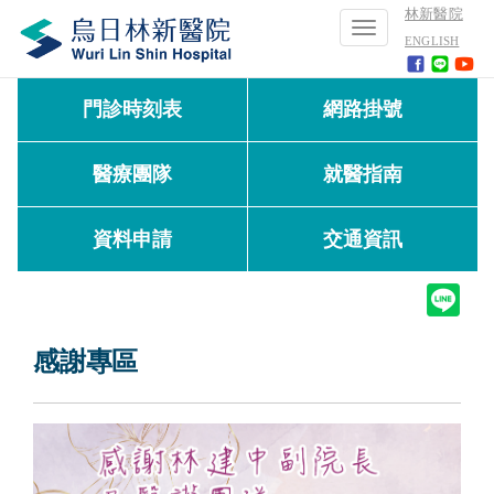
林新醫院
Toggle
ENGLISH
navigation
門診時刻表
網路掛號
醫療團隊
就醫指南
資料申請
交通資訊
感謝專區