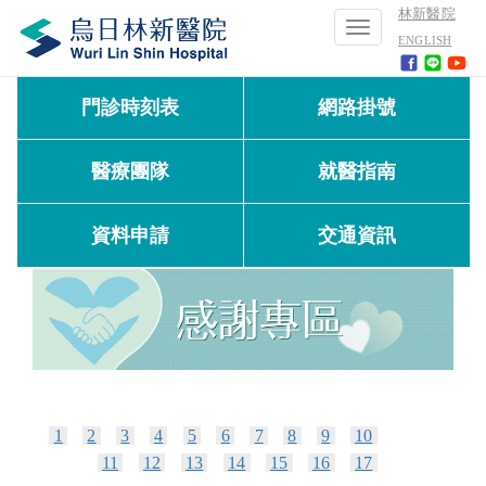
林新醫院
Toggle
ENGLISH
navigation
門診時刻表
網路掛號
醫療團隊
就醫指南
資料申請
交通資訊
1
2
3
4
5
6
7
8
9
10
11
12
13
14
15
16
17