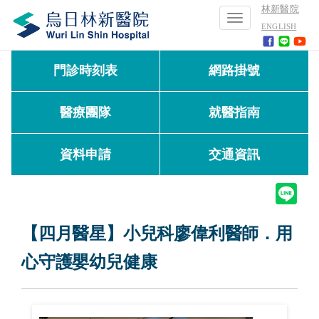
林新醫院
Toggle
ENGLISH
navigation
門診時刻表
網路掛號
醫療團隊
就醫指南
資料申請
交通資訊
【四月醫星】小兒科廖偉利醫師．用
心守護嬰幼兒健康