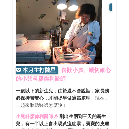
本月主打醫星
喜歡小孩、親切細心
的
小兒科廖偉利醫師
一歲以下的新生兒，由於還不會說話，家長務
必保持警覺心，才能提早做適當處理。
現在，
一起來聽聽醫師怎麼說！
小兒科廖偉利醫師
剛出生兩到三天的新生
兒，有一半以上會出現黃疸症狀，寶寶的皮膚