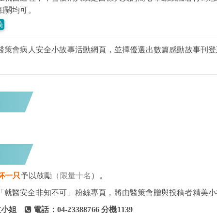
相關均可。
稿
醫策會病人安全小故事活動網頁，並擇優選出數篇感動故事刊登
。
杯一只
予以鼓勵
（限量十名
）。
「就醫安全非知不可」粉絲專頁，將由醫策會贈與投稿者精美
文小姐
電話：04-23388766 分機1139