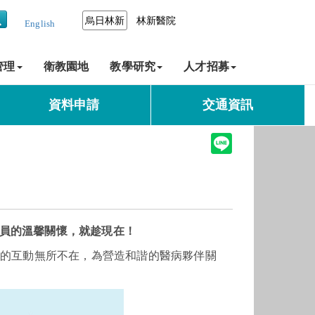
烏日林新
林新醫院
English
管理
衛教園地
教學研究
人才招募
資料申請
交通資訊
員的溫馨關懷，就趁現在！
人員的互動無所不在，為營造和諧的醫病夥伴關