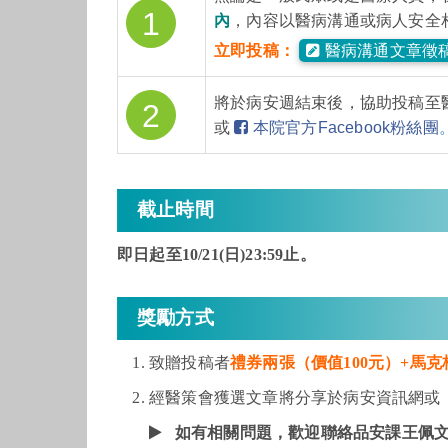
1
內
，內容以醫病溝通或病人安全
立即投稿：
醫病溝通文章徵
將於病安週結束後，協助投稿至
2
或
本院官方Facebook粉絲團
截止時間
即日起至10/21(日)23:59止
。
獎勵方式
致贈
投稿者
禮券兩張（價值100元）+馬克
經醫策會獲選文章將分享於病安資訊網或
如有相關問題，歡迎聯絡品安課王佩