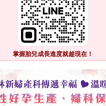
掌握
胎兒
成長進度就趁現在！