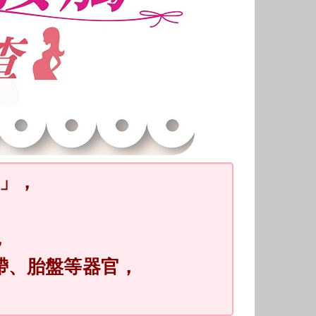
」，
，
帶、胎盤等器官，