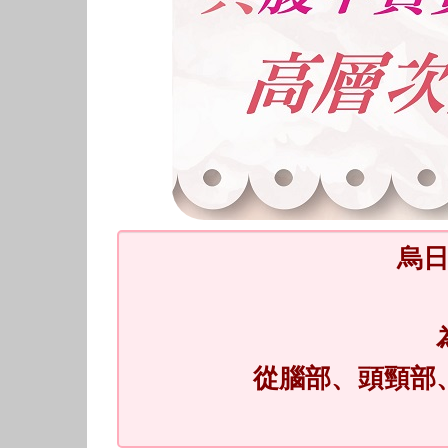
烏
從腦部、頭頸部