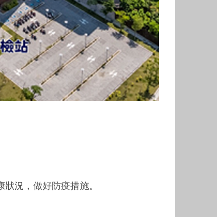
康狀況，做好防疫措施。