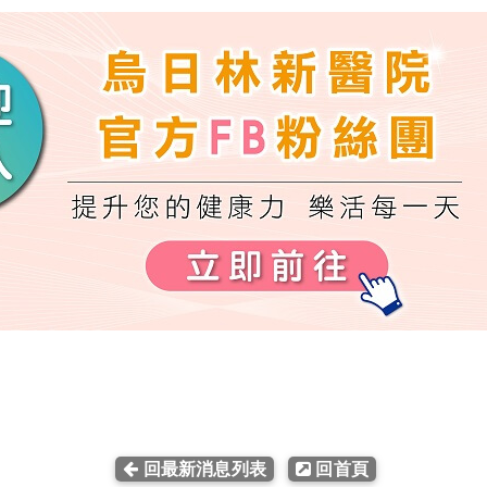
回最新消息列表
回首頁