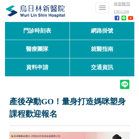
林新醫院
Toggle
ENGLISH
navigation
門診時刻表
網路掛號
醫療團隊
就醫指南
資料申請
交通資訊
產後孕動GO！量身打造媽咪塑身
課程歡迎報名