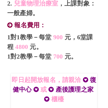
2.
兒童物理治療室
，上課對象：
一般產婦。
報名費用：
1對1教學－每堂
900
元，6堂課
程
4800
元。
1對2教學－每堂
700
元。
即日起開放報名，請親洽
復
健中心
或
產後護理之家
櫃檯