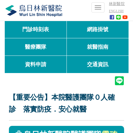
林新醫院
Toggle
ENGLISH
navigation
門診時刻表
網路掛號
醫療團隊
就醫指南
資料申請
交通資訊
【重要公告】本院醫護團隊０人確
診
落實防疫
．
安心就醫