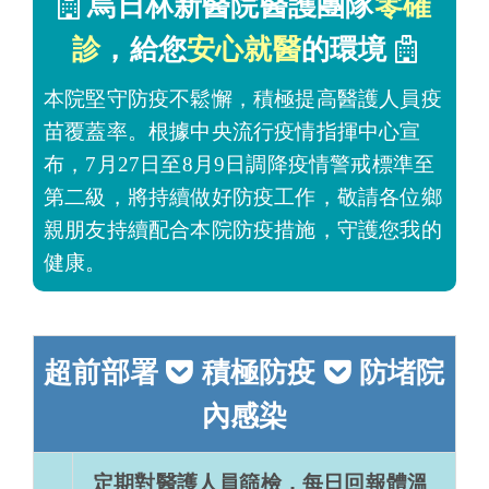
烏日林新醫院醫護團隊
零確
診
，給您
安心就醫
的
環境
本院堅守防疫不鬆懈，積極提高醫護人員
疫
苗覆蓋率。根據中央流行疫情指揮中心宣
布，7月27日至8月9日調降疫情警戒標準至
第二級，將持續做好防疫工作，敬請各位鄉
親朋友持續配合本院防疫措施，守護您我的
健康。
超前部署
積極防疫
防堵院
內感染
定期對醫護人員篩檢，每日回報體溫