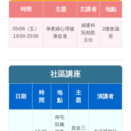
時間
主題
主講者
地點
婦產科
05/08（五）
孕產婦心理健
2樓會議
阮柏凱
19:00-20:00
康促進
室
主任
社區講座
時
地
主
日期
演講者
間
點
題
南屯
區楓
貧血三