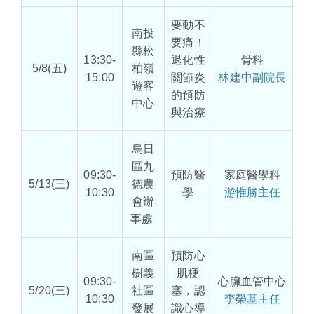
要動不
南投
要痛！
縣松
13:30-
退化性
骨科
5/8(五)
柏嶺
15:00
關節炎
林建中副院長
遊客
的預防
中心
與治療
烏日
區九
09:30-
預防醫
家庭醫學科
5/13(三)
德農
10:30
學
游惟勝主任
會辦
事處
南區
預防心
樹義
肌梗
09:30-
心臟血管中心
5/20(三)
社區
塞，認
10:30
李榮基主任
發展
識心導