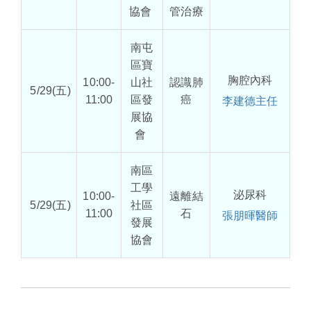
協會
管治療
南屯
區寶
胸腔內科
10:00-
山社
認識肺
5/29(五)
11:00
區發
癌
李建德主任
展協
會
南區
工學
泌尿科
10:00-
遠離結
5/29(五)
社區
11:00
石
張朋暉醫師
發展
協會