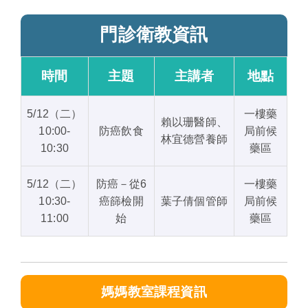
門診衛教資訊
時間
主題
主講者
地點
5/12（二）
一樓藥
賴以珊醫師、
10:00-
防癌飲食
局前候
林宜德營養師
10:30
藥區
5/12（二）
防癌－從6
一樓藥
10:30-
癌篩檢開
葉子倩個管師
局前候
11:00
始
藥區
媽媽教室課程資訊