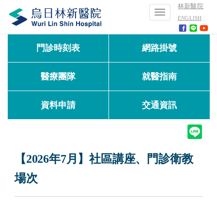
林新醫院
Toggle
ENGLISH
navigation
門診時刻表
網路掛號
醫療團隊
就醫指南
資料申請
交通資訊
【2026年7月】社區講座、門診衛教
場次