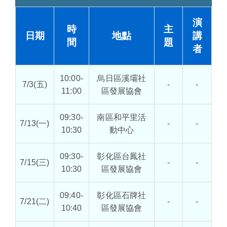
演
時
主
日期
地點
講
間
題
者
10:00-
烏日區溪壩社
7/3(五)
-
-
11:00
區發展協會
09:30-
南區和平里活
7/13(一)
-
-
10:30
動中心
09:30-
彰化區台鳳社
7/15(三)
-
-
10:30
區發展協會
09:40-
彰化區石牌社
7/21(二)
-
-
10:40
區發展協會