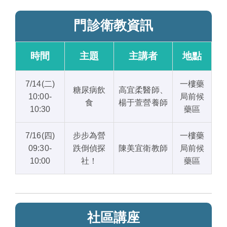
門診衛教資訊
時間
主題
主講者
地點
7/14(二)
一樓藥
糖尿病飲
高宜柔醫師、
10:00-
局前候
食
楊于萱營養師
10:30
藥區
7/16(四)
步步為營
一樓藥
09:30-
跌倒偵探
陳美宜衛教師
局前候
10:00
社！
藥區
社區講座