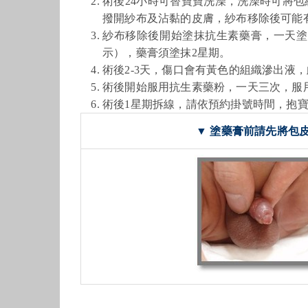
術後24小時可替寶寶洗澡，洗澡時可將
撥開紗布及沾
黏
的皮膚，紗布移除後可能
紗布移除後開始塗抹抗生素藥膏，一天塗
示），藥膏須塗抹2星期。
術後2-3天，傷口會有黃色的組織滲出液
術後開始服用抗生素藥粉，一天三次，服
術後1星期拆線，請依預約掛號時間，抱寶
▼
塗藥膏前請先將包