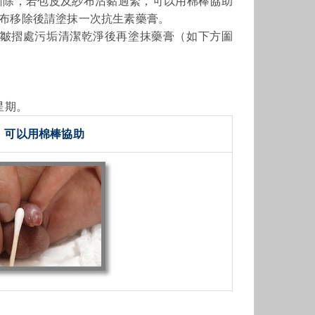
撕除，若包皮及紗布沾
黏
過緊，可以用棉棒協助
布移除後請塗抹一次抗生素藥膏。
皺摺處污垢清潔乾淨後再塗抹藥膏（如下方圗
星期。
▼ 可以用棉棒協助