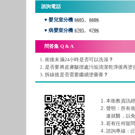
諮詢電話
♥
嬰兒室分機
6605
、
6606
♥
病嬰室分機
6705
、6
706
問答集 Q & A
術後未滿24小時是否可以洗澡
？
是否要將皮膚皺摺處污垢清潔乾淨後再塗
拆線後是否需要繼續塗藥膏
？
本衛教資訊
聲明：所有
速就醫，以
若有任何疑
諮詢專線：(日間)