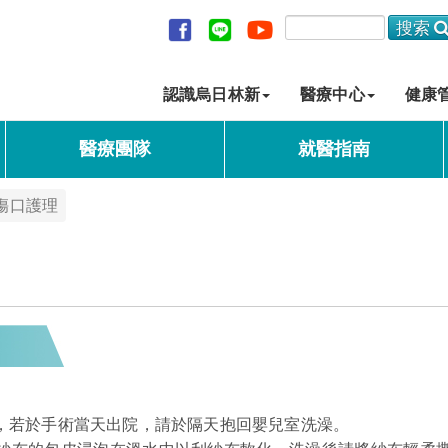
認識烏日林新
醫療中心
健康
醫療團隊
就醫指南
傷口護理
水，若於手術當天出院，請於隔天抱回嬰兒室洗澡。