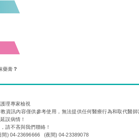
抹藥膏
？
經護理專家檢視
衛教資訊內容僅供參考使用，無法提供任何醫療行為和取代醫師
免延誤病情！
問，請不吝與我們聯絡！
 04-23696666 (夜間) 04-23389078