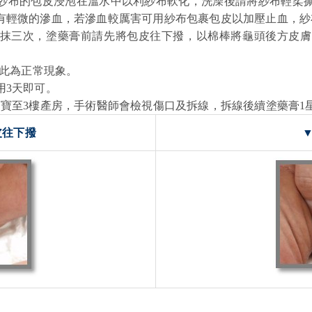
包紗布的包皮浸泡在溫水中以利紗布軟化，洗澡後請將紗布輕柔
有輕微的滲血，若滲血較厲害可用紗布包裹包皮以加壓止血，紗
抹三次，塗藥膏前請先將包皮往下撥，以棉棒將龜頭後方皮膚
，此為正常現象。
用3天即可。
寶至3樓產房，手術醫師會檢視傷口及拆線，拆線後續塗藥膏1
皮往下撥