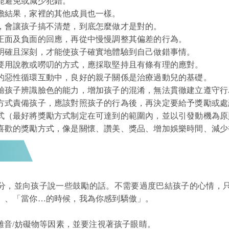
能避免或減少犯錯。
擔結果，家裡的其他成員也一樣。
，會讓孩子搞不清楚，到底怎麼做才是對的。
正面及負面的回應，再從中慢慢調整其偏差的行為。
明確且深刻，才能使孩子確實地體驗到自己做錯事情。
要用說教或嘮叨的方式，應採取堅持且有條有理的應對。
的惡性循環互動中，良好的親子關係是治療過動兒的基礎。
驗孩子辨識臉色的能力，增加孩子的混淆，無法貫徹建立遵守行
方式責備孩子，應該對照孩子的行為後，再決定要給予獎勵或處
式（最好將獎勵方式
制定
在可達到的範圍內，並以引發動機為原
喜歡的獎勵方式，像是關懷、讚美、獎品、增加娛樂時間、減少
分，並向孩子說一些鼓勵的話。不需要過度巴結孩子的心情，
」、「當你…的時候，我為你感到驕傲」。
除雜音/妨礙物等因素，並要注視著孩子眼睛。