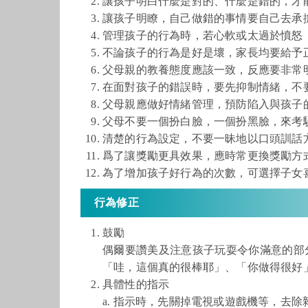
讓孩子明白什麼是對的、什麼是錯的，才
讓孩子明瞭，自己做錯的事情要自己去承
管理孩子的行為時，若心軟或太過於憤怒
不論孩子的行為是好是壞，家長均要給予
父母親的教養態度應該一致，反應要非常
在面對孩子的錯誤時，要先抑制情緒，不
父母親應做好情緒管理，預防陷入與孩子
父母不要一個扮白臉，一個扮黑臉，來考
清楚的行為設定，不要一昧地以口頭訓話
爲了讓獎勵更具效果，應時常更換獎勵方
為了增加孩子好行為的次數，可選擇子女
行為修正
鼓勵
偶爾要讚美及注意孩子玩耍令你滿意的部
「哇，這個真的很棒耶」、「你做得很好
具體性的指示
a. 指示時，先關掉電視或遊戲機等，去