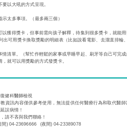
也不要以大吼的方式呈現。
次指示太多事項。（最多兩三個）
就可以獲得獎卡，但事前需向孩子解釋，待集到很多獎卡，就能
，並列出可用獎卡換取獎勵的明細表（比如說看電影、去溜直排輪
的事情清單。（幫忙作輕鬆的家事或早睡早起、刷牙等自己可完
事情，就可以用獎勵的方式發獎卡。
經復健科
醫師
檢視
衛教資訊內容僅供參考使用，無法提供任何醫療行為和取代醫師
免延誤病情！
問，請不吝與我們聯絡！
日間)
04-23696666
(夜間) 04-23389078