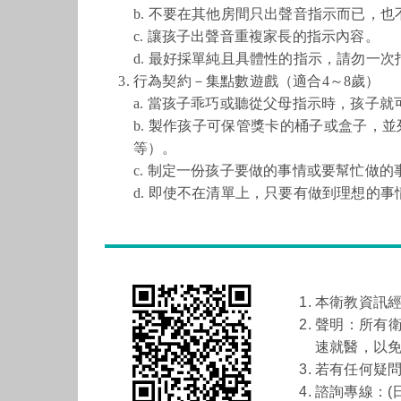
b. 不要在其他房間只出聲音指示而已，
c. 讓孩子出聲音重複家長的指示內容。
d. 最好採單純且具體性的指示，請勿一
行為契約－集點數遊戲（適合4～8歲）
a. 當孩子乖巧或聽從父母指示時，孩子
b. 製作孩子可保管獎卡的桶子或盒子
等）。
c. 制定一份孩子要做的事情或要幫忙做
d. 即使不在清單上，只要有做到理想的
本衛教資訊
聲明：所有
速就醫，以
若有任何疑
諮詢專線：(