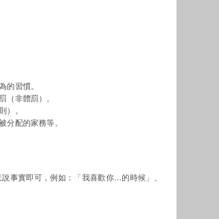
為的習慣。
罰（非體罰）。
則）。
被分配的家務等。
只說事實即可，例如：「我喜歡你…的時候」、