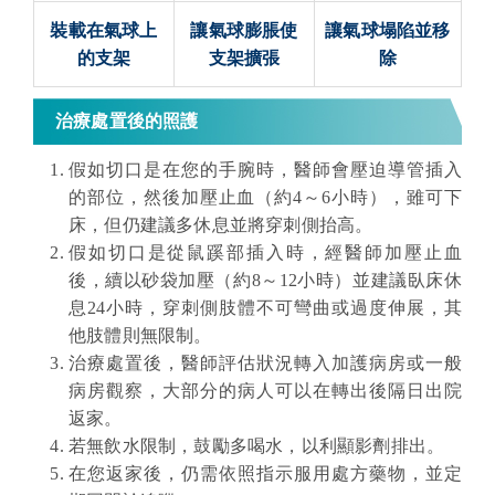
裝載在氣球上
讓氣球膨脹使
讓氣球塌陷並移
的支架
支架擴張
除
治療處置後的照護
假如切口是在您的手腕時，醫師會壓迫導管插入
的部位，然後加壓止血（約4～6小時），雖可下
床，但仍建議多休息並將穿刺側抬高。
假如切口是從鼠蹊部插入時，經醫師加壓止血
後，續以砂袋加壓（約8
～
12小時）並建議臥床休
息24小時，穿刺側肢體不可彎曲或過度伸展，其
他肢體則無限制。
治療處置後，醫師評估狀況轉入加護病房或一般
病房觀察，大部分的病人可以在轉出後隔日出院
返家。
若無飲水限制，鼓勵多喝水，以利顯影劑排出。
在您返家後，仍需依照指示服用處方藥物，並定