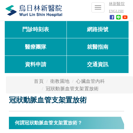
林新醫院
Toggle
ENGLISH
navigation
門診時刻表
網路掛號
醫療團隊
就醫指南
資料申請
交通資訊
首頁
衛教園地
心臟血管內科
冠狀動脈血管支架置放術
冠狀動脈血管支架置放術
何謂冠狀動脈血管支架置放術？