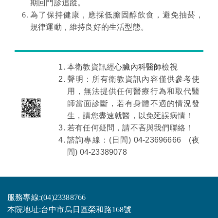
期回門診追蹤。
為了保持健康，應採低膽固醇飲食，避免抽菸，
規律運動，維持良好的生活型態。
本衛教資訊經
心臟內科醫師
檢視
聲明：所有衛教資訊內容僅供參考使
用，無法提供任何醫療行為和取代醫
師當面診斷，若有身體不適的情況發
生，請您盡速就醫，以免延誤病情！
若有任何疑問，請不吝與我們聯絡！
諮詢專線：(日間) 04-23696666 (夜
間) 04-23389078
服務專線:(04)23388766
本院地址:台中市烏日區榮和路168號