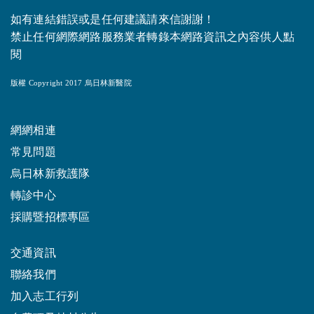
如有連結錯誤或是任何建議請來信謝謝！
禁止任何網際網路服務業者轉錄本網路資訊之內容供人點
閱
版權 Copyright 2017 烏日林新醫院
網網相連
常見問題
烏日林新救護隊
轉診中心
採購暨招標專區
交通資訊
聯絡我們
加入志工行列