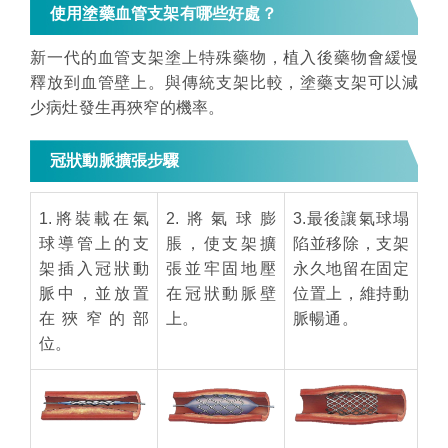
使用塗藥血管支架有哪些好處？
新一代的血管支架塗上特殊藥物，植入後藥物會緩慢
釋放到血管壁上。與傳統支架比較，塗藥支架可以減
少病灶發生再狹窄的機率。
冠狀動脈擴張步驟
1.將裝載在氣
2.將氣球膨
3.最後讓氣球塌
球導管上的支
脹，使支架擴
陷並移除，支架
架插入冠狀動
張並牢固地壓
永久地留在固定
脈中，並放置
在冠狀動脈壁
位置上，維持動
在狹窄的部
上。
脈暢通。
位。