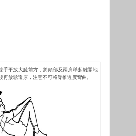
雙手平放大腿前方，將頭部及兩肩舉起離開地
後再放鬆還原，注意不可將脊椎過度彎曲。