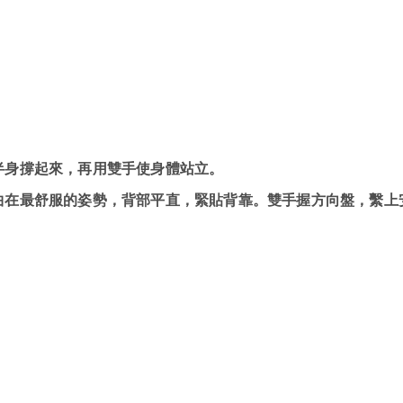
半身撐起來，再用雙手使身體站立。
曲在最舒服的姿勢，背部平直，緊貼背靠。雙手握方向盤，繫上