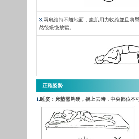
3.
兩肩維持不離地面，腹肌用力收縮並且將
然後緩慢放鬆。
正確姿勢
1.
睡姿：床墊需夠硬，躺上去時，中央部位不