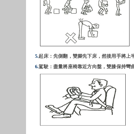
5.
起床：先側翻，雙腳先下床，然後用手將上
6.
駕駛：盡量將座椅靠近方向盤，雙膝保持彎