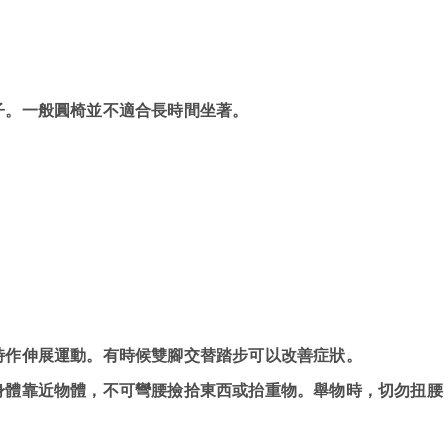
子。一般圓椅並不適合長時間坐著。
時作伸展運動。有時候雙腳交替踏步可以改善症狀。
身體靠近物體，不可彎腰撿拾東西或抬重物。舉物時，切勿扭腰