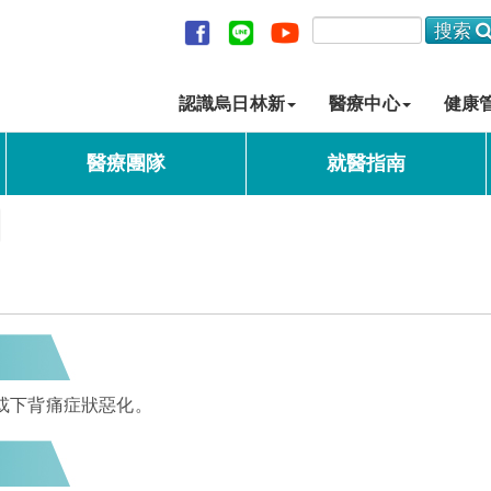
認識烏日林新
醫療中心
健康
醫療團隊
就醫指南
或下背痛症狀惡化。