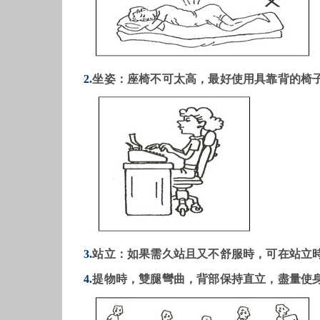
2.
坐姿：座椅不可太高，最好使用具靠背的椅
3.
站立：如果需久站且又不舒服時，可在站立
4.
提物時，雙腿彎曲，背部保持直立，盡量使