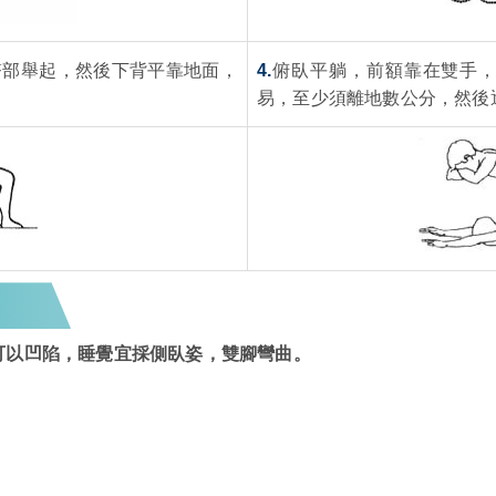
臀部舉起，然後下背平靠地面，
4.
俯臥平躺，前額靠在雙手
易，至少須離地數公分，然後
可以凹陷，睡覺宜採側臥姿，雙腳彎曲。