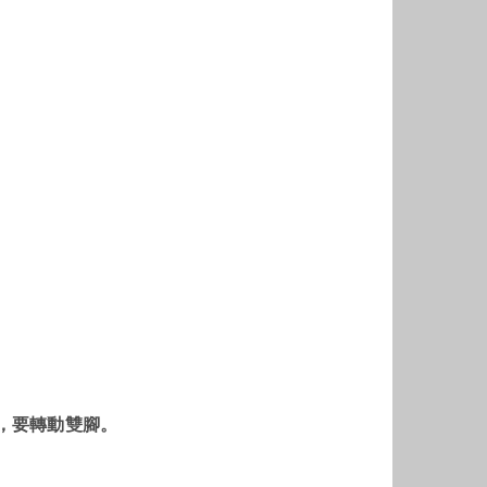
，要轉動雙腳。