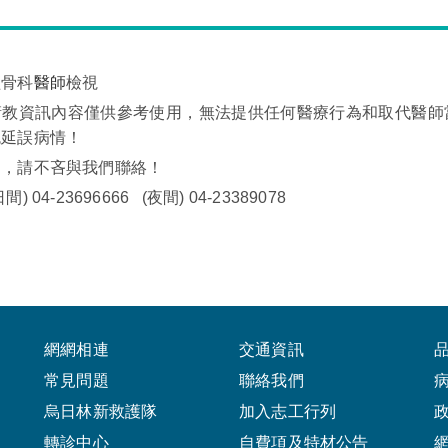
經骨科
醫師
檢視
衛教資訊內容僅供參考使用，無法提供任何醫療行為和取代醫師
免延誤病情！
問，請不吝與我們聯絡！
 04-23696666 (夜間) 04-23389078
網網相連
交通資訊
常見問題
聯絡我們
烏日林新救護隊
加入志工行列
轉診中心
自費項及特材公告