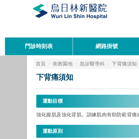
門診時刻表
網路掛號
首頁
衛教園地
急診醫學科
下背痛須知
下背痛須知
運動目標
強化腹肌及強化背肌。訓練肌肉有助防範背痛
運動原則