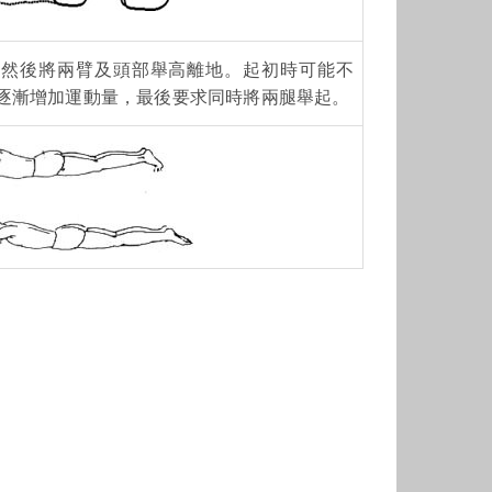
，然後將兩臂及頭部舉高離地。起初時可能不
逐漸增加運動量，最後要求同時將兩腿舉起。