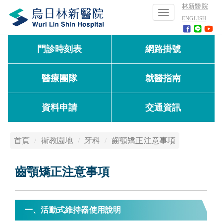
林新醫院
Toggle
ENGLISH
navigation
門診時刻表
網路掛號
醫療團隊
就醫指南
資料申請
交通資訊
首頁
衛教園地
牙科
齒顎矯正注意事項
齒顎矯正注意事項
一、活動式維持器使用說明