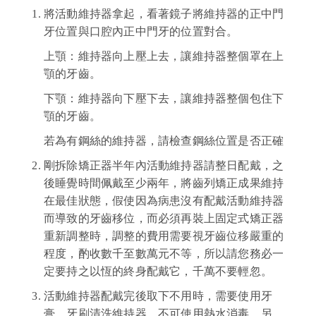
將活動維持器拿起，看著鏡子將維持器的正中門
牙位置與口腔內正中門牙的位置對合。
上顎：維持器向上壓上去，讓維持器整個罩在上
顎的牙齒。
下顎：維持器向下壓下去，讓維持器整個包住下
顎的牙齒。
若為有鋼絲的維持器，請檢查鋼絲位置是否正確
剛拆除矯正器半年內活動維持器請整日配戴，之
後睡覺時間佩戴至少兩年，將齒列矯正成果維持
在最佳狀態，假使因為病患沒有配戴活動維持器
而導致的牙齒移位，而必須再裝上固定式矯正器
重新調整時，調整的費用需要視牙齒位移嚴重的
程度，酌收數千至數萬元不等，所以請您務必一
定要持之以恆的終身配戴它，千萬不要輕忽。
活動維持器配戴完後取下不用時，需要使用牙
膏、牙刷清洗維持器，不可使用熱水消毒，另