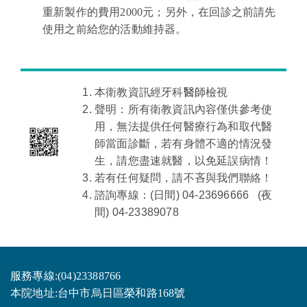
重新製作的費用2000元；另外，在回診之前請先
使用之前給您的活動維持器。
本衛教資訊經牙科
醫師
檢視
聲明：所有衛教資訊內容僅供參考使
用，無法提供任何醫療行為和取代醫
師當面診斷，若有身體不適的情況發
生，請您盡速就醫，以免延誤病情！
若有任何疑問，請不吝與我們聯絡！
諮詢專線：(日間)
04-23696666
(夜
間) 04-23389078
服務專線:(04)23388766
本院地址:台中市烏日區榮和路168號