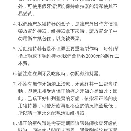
外，可使用假牙清潔錠保持維持器的清潔使其不
易變黃。
我們給您放維持器的盒子，是讓您外出時方便攜
帶放置維持器，維持器拿下來時，請放置盒子中
勿用衛生紙包住，以免被丟棄。
活動維持器若是不慎弄丟要重新製作時，每付(單
指上顎或下顎維持器)我們會酌收2000元的製作工
本費。
請注意在刷牙及吃飯時，勿配戴維持器。
不論有無作牙齒矯正治療，牙齒終其一生都會移
動，即使未接受過矯正治療之牙齒亦是如此；因
此，已矯正好排列整齊的牙齒，依指示正確的使
用維持器，可使牙齒再度移位的情況降至最低，
所以請一定永久配戴活動維持器。
矯正治療後還是需要定期回診讓醫師檢查牙齒的
狀況，回診的時間因人而異，通常剛拆除矯正器