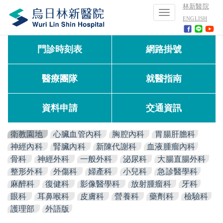
林新醫院
Toggle
ENGLISH
navigation
門診時刻表
網路掛號
醫療團隊
就醫指南
資料申請
交通資訊
衛教園地
心臟血管內科
胸腔內科
胃腸肝膽科
神經內科
腎臟內科
新陳代謝科
血液腫瘤內科
骨科
神經外科
一般外科
泌尿科
大腸直腸外科
整形外科
外傷科
婦產科
小兒科
急診醫學科
麻醉科
復健科
影像醫學科
放射腫瘤科
牙科
眼科
耳鼻喉科
皮膚科
營養科
藥劑科
檢驗科
護理部
外語版