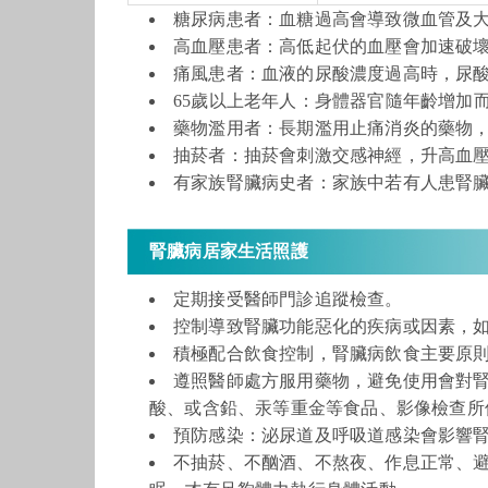
糖尿病患者：血糖過高會導致微血管及
高血壓患者：高低起伏的血壓會加速破
痛風患者：血液的尿酸濃度過高時，尿
65歲以上老年人：身體器官隨年齡增加
藥物濫用者：長期濫用止痛消炎的藥物
抽菸者：抽菸會刺激交感神經，升高血
有家族腎臟病史者：家族中若有人患腎
腎臟病居家生活照護
定期接受醫師門診追蹤檢查。
控制導致腎臟功能惡化的疾病或因素，
積極配合飲食控制，腎臟病飲食主要原
遵照醫師處方服用藥物，避免使用會對腎
酸、或含鉛、汞等重金等食品、影像檢查所
預防感染：泌尿道及呼吸道感染會影響
不抽菸、不酗酒、不熬夜、作息正常、