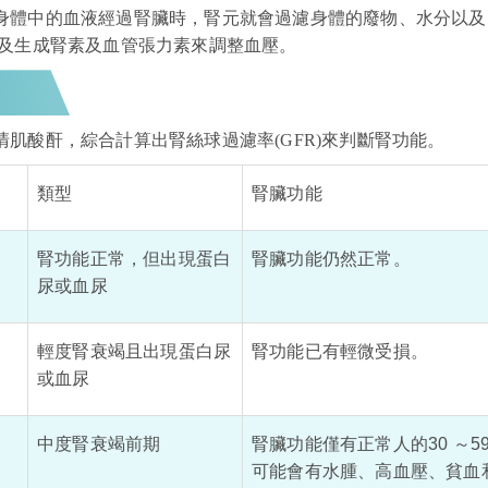
身體中的血液經過腎臟時，腎元就會過濾身體的廢物、水分以及
以及生成腎素及血管張力素來調整血壓。
肌酸酐，綜合計算出腎絲球過濾率(GFR)來判斷腎功能。
類型
腎臟功能
腎功能正常，但出現蛋白
腎臟功能仍然正常。
尿或血尿
輕度腎衰竭且出現蛋白尿
腎功能已有輕微受損。
或
血尿
中度腎衰竭前期
腎臟功能僅有正常人的30 ～5
可能會有水腫、高血壓、貧血