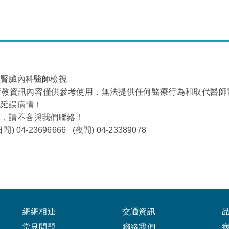
經腎臟內科
醫師
檢視
衛教資訊內容僅供參考使用，無法提供任何醫療行為和取代醫師
免延誤病情！
問，請不吝與我們聯絡！
 04-23696666 (夜間) 04-23389078
網網相連
交通資訊
常見問題
聯絡我們