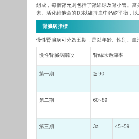
組成，每個腎元則包括了腎絲球及腎小管。當
素、活化維他命的D3以維持血中鈣磷平衡，
腎臟病指標
慢性腎臟病可分為五期，是以年齡、性別、血清
慢性腎臟病階段
腎絲球過濾率
第一期
≧ 90
第二期
60~89
第三期
3a
45~59