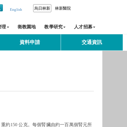
烏日林新
林新醫院
English
管理
衛教園地
教學研究
人才招募
資料申請
交通資訊
重約150 公克。每個腎臟由約一百萬個腎元所