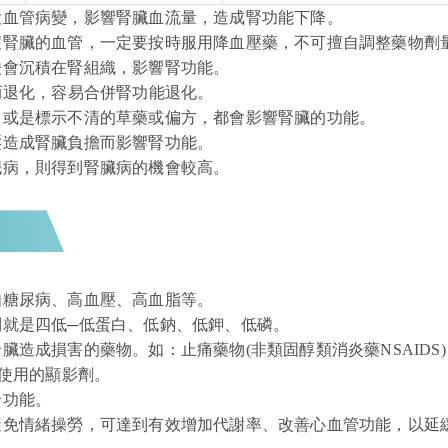
大血管病變，影響腎臟血流量，造成腎功能下降。
壞腎臟的血管，一定要按時服用降血壓藥，不可擅自調整藥物劑
酸會沉積在腎組織，影響腎功能。
而退化，容易合併腎功能退化。
，或是標示不清的草藥或偏方，都會影響腎臟的功能。
壓造成腎臟負擔而影響腎功能。
臟病，則得到腎臟病的機會較高。
如糖尿病、高血壓、高血脂等。
則就是四低─低蛋白、低鈉、低鉀、低磷。
臟造成損害的藥物。如：止痛藥物(非類固醇類消炎藥NSAIDS
使用的顯影劑。
腎功能。
避免情緒操勞，可達到有效增加代謝率、改善心血管功能，以延