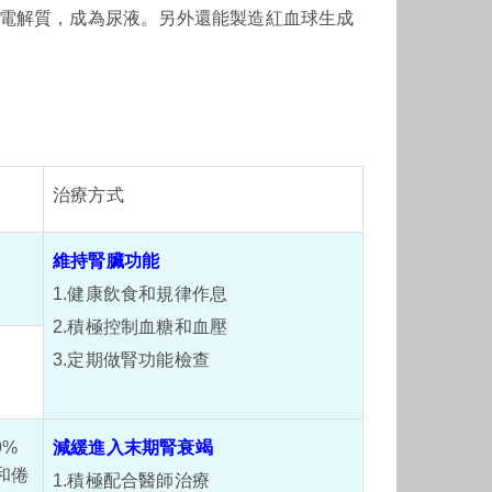
電解質，成為尿液。另外還能製造紅血球生成
治療方式
維持腎臟功能
1.健康飲食和規律作息
2.積極控制血糖和血壓
3.定期做腎功能檢查
9%
減緩進入末期腎衰竭
和倦
1.積極配合醫師治療