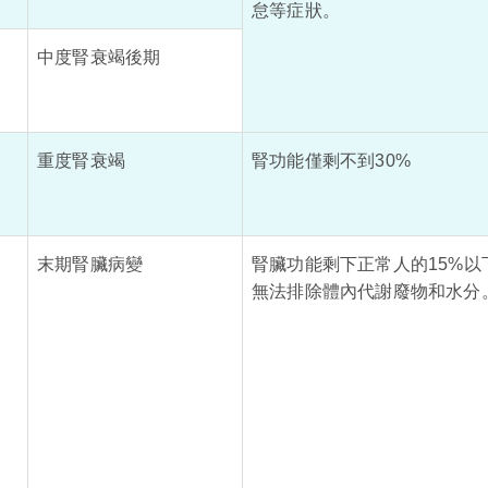
怠等症狀。
中度腎衰竭後期
重度腎衰竭
腎功能僅剩不到30%
末期腎臟病變
腎臟功能剩下正常人的15%以
無法排除體內代謝廢物和水分