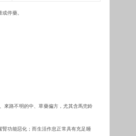
量或停藥。
)、來路不明的中、草藥偏方，尤其含馬兜鈴
緩腎功能惡化；而生活作息正常具有充足睡