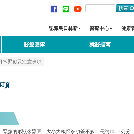
認識烏日林新
醫療中心
健康
醫療團隊
就醫指南
日常照顧及注意事項
事項
腎臟的形狀像蠶豆，大小大概跟拳頭差不多，長約10-12公分，