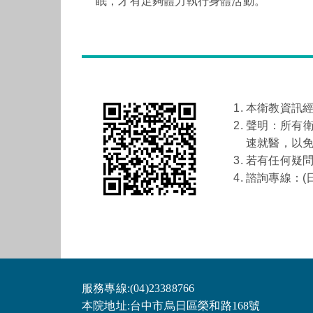
眠，才有足夠體力執行身體活動。
本衛教資訊
聲明：所有
速就醫，以
若有任何疑
諮詢專線：(日間)
服務專線:(04)23388766
本院地址:台中市烏日區榮和路168號