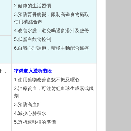
2.健康的生活習慣
3.預防腎骨病變：限制高磷食物攝取、
使用磷結合劑
4.改善水腫：避免喝過多湯汁及鹽份
5.低蛋白飲食控制
6.自我心理調適，積極主動配合醫療
下，
準備進入透析階段
。
1.使用藥物改善食慾不振及噁心
2.治療貧血，可注射紅血球生成素或鐵
劑
3.預防高血鉀
4.減少心肺積水
5.透析或移植的準備