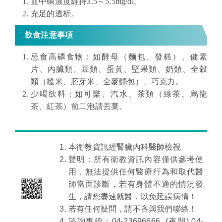
血中磷濃度維持3.5
～
5.5mg/dl。
充足的透析。
飲食注意事項
忌食高磷食物：如酵母
（
麵包、發糕
）
、健素
片、內臟類、豆類、蛋黃、堅果類、奶類、全穀
類
（
糙米、胚芽米、全麥麵包
）、
巧克力。
少喝飲料：如可樂、汽水、茶類
（
綠茶、烏龍
茶、紅茶
）
前二泡請丟棄。
本衛教資訊經腎臟內科
醫師
檢視
聲明：所有衛教資訊內容僅供參考使
用，無法提供任何醫療行為和取代醫
師當面診斷，若有身體不適的情況發
生，請您盡速就醫，以免延誤病情！
若有任何疑問，請不吝與我們聯絡！
諮詢專線：04-23696666 (夜間) 04-