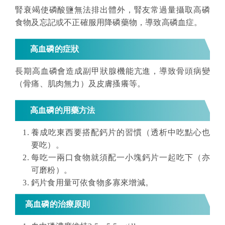
腎衰竭使磷酸鹽無法排出體外，腎友常過量攝取高磷
食物及忘記或不正確服用降磷藥物，導致高磷血症。
高血磷的症狀
長期高血磷會造成副甲狀腺機能亢進，導致骨頭病變
（
骨痛、肌肉無力
）
及皮膚搔癢等。
高血磷的
用藥方法
養成吃東西要搭配鈣片的習慣（透析中吃點心也
要吃）。
每吃一兩口食物就須配一小塊鈣片一起吃下
（
亦
可磨粉
）
。
鈣片食用量可依食物多寡來增減。
高血磷的
治療原則