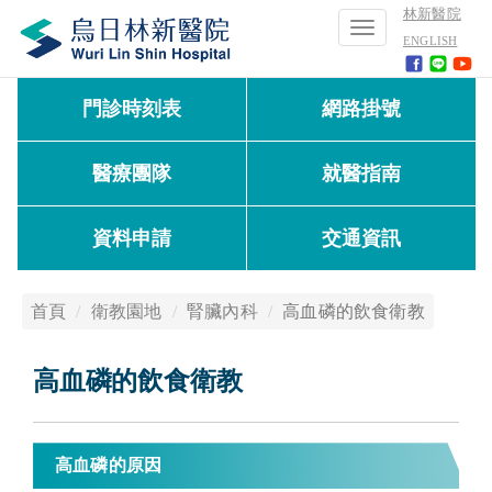
林新醫院
Toggle
ENGLISH
navigation
門診時刻表
網路掛號
醫療團隊
就醫指南
資料申請
交通資訊
首頁
衛教園地
腎臟內科
高血磷的飲食衛教
高血磷的飲食衛教
高血磷的原因