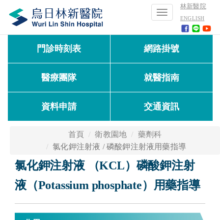
林新醫院
Toggle
ENGLISH
navigation
門診時刻表
網路掛號
醫療團隊
就醫指南
資料申請
交通資訊
首頁
衛教園地
藥劑科
氯化鉀注射液 / 磷酸鉀注射液用藥指導
氯化鉀注射液 （KCL）磷酸鉀注射
液（Potassium phosphate）用藥指導