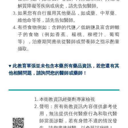
解質障礙等疾病或病史，請先告知醫師。
如果您有自行服用其他藥品，如成藥、中草藥、
維他命等等，請先告知醫師。
有些食物例如：含鉀的代鹽／低鈉鹽及富含鉀離
子的食物（例如香蕉、楊桃、柳橙汁、葡萄
等
）
，治療期間應依從醫師或營養師之指示酌量
攝取。
♥
此教育單張並未包含本藥所有藥品資訊，若您還有其
他相關問題，請詢問您的醫師或藥師！
本衛教資訊經藥劑專家檢視
聲明：所有衛教資訊內容僅供參考使
用，無法提供任何醫療行為和取代醫
師當面診斷，若有身體不適的情況發
生，請您盡速就醫，以免延誤病情！