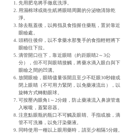
先用肥皂將手徹底洗淨。
用濕棉球或衛生紙將眼睛周圍的分泌物清除乾
淨。
除去瓶蓋後，以拇指及食指握住藥瓶，置於靠近
眼瞼處。
頭稍往後仰，以不拿藥水那隻手的食指輕輕將下
眼瞼往下拉。
滴管開口往下，靠近眼睛（約距眼睛2～3公
分），但不可與眼睛接觸，將藥水滴入眼白與下
眼瞼之間的凹溝。
放開眼瞼，眼睛儘量張開且至少不眨眼30秒鐘或
閉上眼睛
（不可用力緊閉，以免藥液流出
）
，以
旋轉方式轉動眼球。
可按壓內眼角1
～
2分鐘，防止藥液流入鼻淚管進
入喉嚨，蓋緊容器。
注意點眼瓶的瓶口不可觸及眼睛、手指或臉，滴
管不可洗滌，以免汙染藥液。
同時使用一種以上眼用藥時，請至少相隔5分鐘。