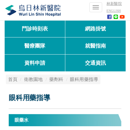
林新醫院
Toggle
ENGLISH
navigation
門診時刻表
網路掛號
醫療團隊
就醫指南
資料申請
交通資訊
首頁
衛教園地
藥劑科
眼科用藥指導
眼科用藥指導
眼藥水