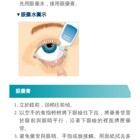
先用眼藥水，後用眼藥膏。
▼眼藥水圖示
眼藥膏
立於鏡前，頭稍往前傾。
以空手的食指輕輕將下眼瞼往下拉，將藥膏管置
於眼前與眼睛平行，沿著下眼瞼的裡面擠壓藥
管。
避免藥管與眼睛、手指或臉接觸。用面紙拭去多