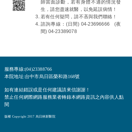
師當面診斷，若有身體不適的情況發
生，請您盡速就醫，以免延誤病情！
若有任何疑問，請不吝與我們聯絡！
諮詢專線：(日間)
04-23696666
(夜
間) 04-23389078
服務專線:(04)23388766
本院地址:台中市烏日區榮和路168號
如有連結錯誤或是任何建議請來信謝謝！
禁止任何網際網路服務業者轉錄本網路資訊之內容供人點
閱
版權 Copyright 2017 烏日林新醫院