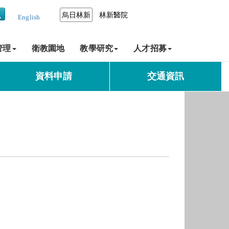
烏日林新
林新醫院
English
管理
衛教園地
教學研究
人才招募
資料申請
交通資訊