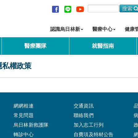
認識烏日林新
醫療中心
健康
醫療團隊
就醫指南
隱私權政策
網網相連
交通資訊
常見問題
聯絡我們
烏日林新救護隊
加入志工行列
轉診中心
自費項及特材公告