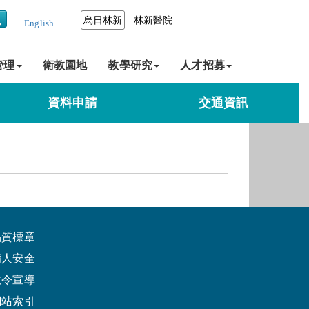
烏日林新
林新醫院
English
管理
衛教園地
教學研究
人才招募
資料申請
交通資訊
品質標章
病人安全
政令宣導
網站索引