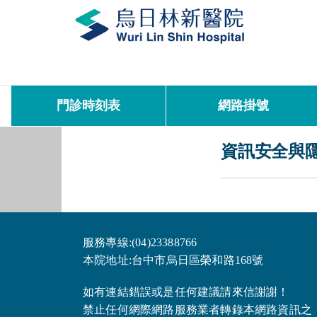
門診時刻表
網路掛號
資訊安全與
服務專線:(04)23388766
本院地址:台中市烏日區榮和路168號
如有連結錯誤或是任何建議請來信謝謝！
禁止任何網際網路服務業者轉錄本網路資訊之