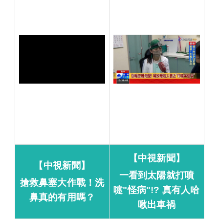
【中視新聞】
【中視新聞】
一看到太陽就打噴
搶救鼻塞大作戰！洗
嚏"怪病"!? 真有人哈
鼻真的有用嗎？
啾出車禍