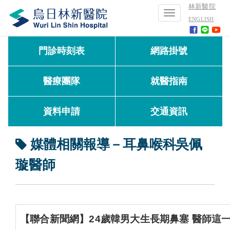
林新醫院
Toggle
ENGLISH
navigation
門診時刻表
網路掛號
醫療團隊
就醫指南
資料申請
交通資訊
媒體相關報導－耳鼻喉科吳佩
璇醫師
【聯合新聞網】24歲韓男大生長期鼻塞 醫師這