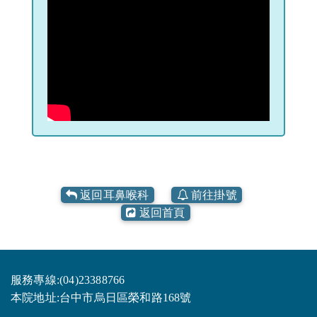
返
回耳鼻喉科
前往掛號
返
回首頁
服務專線:(04)23388766
本院地址:台中市烏日區榮和路168號