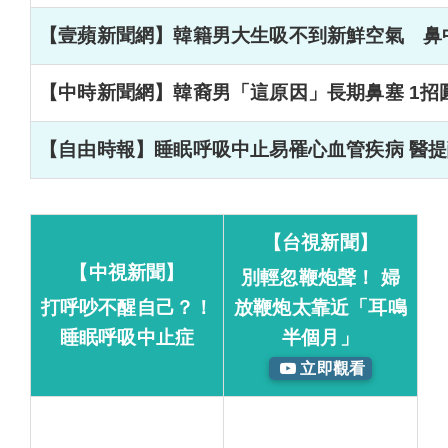
【壹蘋新聞網】韓籍男大生吸不到新鮮空氣 鼻
【中時新聞網】韓裔男「這原因」長期鼻塞 1招
【自由時報】睡眠呼吸中止易罹心血管疾病 醫提
【台視新聞】
【中視新聞】
別輕忽鞭炮聲！ 婦
打呼吵不醒自己？！
放鞭炮太靠近「耳鳴
睡眠呼吸中止症
半個月」
立即觀看