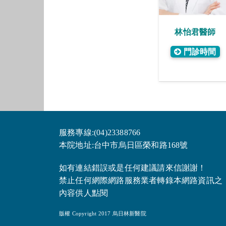
林怡君
醫師
門診時間
服務專線:(04)23388766
本院地址:台中市烏日區榮和路168號
如有連結錯誤或是任何建議請來信謝謝！
禁止任何網際網路服務業者轉錄本網路資訊之
內容供人點閱
版權 Copyright 2017 烏日林新醫院