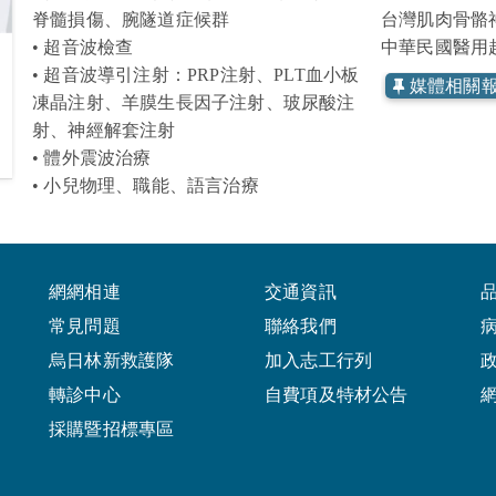
脊髓損傷、腕隧道症候群
台灣肌肉骨骼
• 超音波檢查
中華民國醫用
• 超音波導引注射
：
PRP注射、PLT血小板
媒體相關
凍晶注射、羊膜生長因子注射、玻尿酸注
射、神經解套注射
• 體外震波治療
• 小兒物理、職能、語言治療
網網相連
交通資訊
常見問題
聯絡我們
烏日林新救護隊
加入志工行列
轉診中心
自費項及特材公告
採購暨招標專區