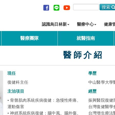
認識烏日林新
醫療中心
健康
醫療團隊
就醫指南
醫 師 介 紹
現任
學歷
復健科主任
中山醫學大學
主治項目
經歷
• 骨骼肌肉系統疾病復健：急慢性疼痛、
振興醫院復健
運動傷害
台灣復健醫學
• 神經系統疾病復健
：
腦中風、腦外傷、
台灣增生療法