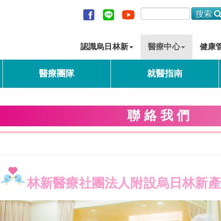
認識烏日林新
醫療中心
健康
醫療團隊
就醫指南
聯 絡 我 們
林新醫療社團法人附設烏日林新