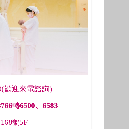
00(歡迎來電諮詢)
88766轉6500、6583
68號5F