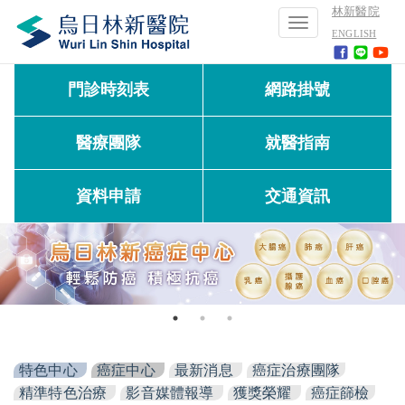
林新醫院
Toggle
ENGLISH
navigation
門診時刻表
網路掛號
醫療團隊
就醫指南
資料申請
交通資訊
特色中心
癌症中心
最新消息
癌症治療團隊
精準特色治療
影音媒體報導
獲獎榮耀
癌症篩檢