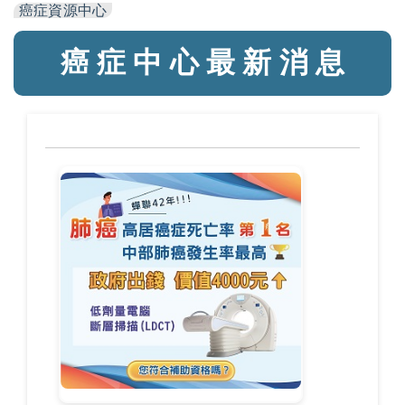
癌症資源中心
癌 症 中 心 最 新 消 息