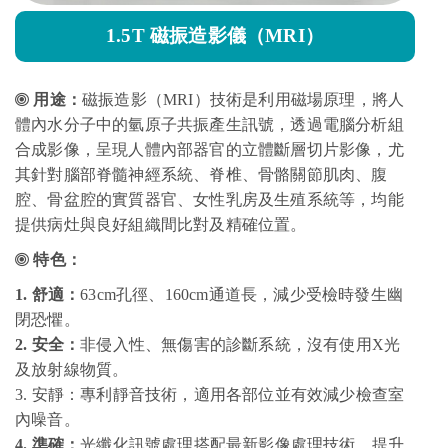
1.5T 磁振造影儀（MRI）
用途：
磁振造影（MRI）技術是利用磁場原理，將人
體內水分子中的氫原子共振產生訊號，透過電腦分析組
合成影像，呈現人體內部器官的立體斷層切片影像，尤
其針對腦部脊髓神經系統、脊椎、骨骼關節肌肉、腹
腔、骨盆腔的實質器官、女性乳房及生殖系統等，均能
提供病灶與良好組織間比對及精確位置。
特色：
1. 舒適：
63cm孔徑、160cm通道長，減少受檢時發生幽
閉恐懼。
2.​ 安全：
非侵入性、無傷害的診斷系統，沒有使用X光
及放射線物質。
3. 安靜：專利靜音技術，適用各部位並有效減少檢查室
內噪音。
4. 準確：
光纖化訊號處理搭配最新影像處理技術，提升