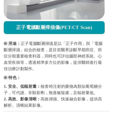
正子電腦斷層掃描儀(PET-CT Scan)
用途：
正子電腦斷層掃描是以「正子作用」與「電腦
斷層掃描」結合的檢查，是目前醫界診斷早期癌症、癌
症分期重要檢查利器，同時也可評估腦部神經系統、心
血管疾病等，透過精準多方位的影像，提供醫師進行最
佳治療計劃製作。
特色：
1.
安全、低輻射量：
檢查時注射的藥物為類似葡萄糖分
子，可代謝、非顯影劑，無過敏疑慮，且輻射量低。
2.​
高效、影像清晰：
高效掃描、快速融合影像，提供高
解析、清晰結果影像。