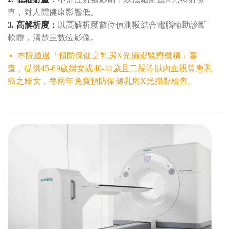
查，對人體健康影響低。
3. 高解析度：
以高解析度數位偵測板結合電腦輔助診斷
軟體，清楚呈數位影像。
▪
本院通過「預防保健之乳房X光攝影醫療機構」審
查，提供45-69歲婦女或40-44歲且二親等以內血親曾患乳
癌之婦女，每兩年免費預防保健乳房X光攝影檢查。