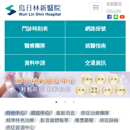
林新醫院
Toggle
ENGLISH
navigation
門診時刻表
網路掛號
醫療團隊
就醫指南
資料申請
交通資訊
特色中心
癌症中心
最新消息
癌症治療團隊
精準特色治療
影音媒體報導
獲獎榮耀
癌症篩檢
癌症資源中心