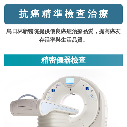
抗 癌 精 準 檢 查 治 療
烏日林新醫院提供優良癌症治療品質，提高癌友
存活率與生活品質。
精密儀器檢查