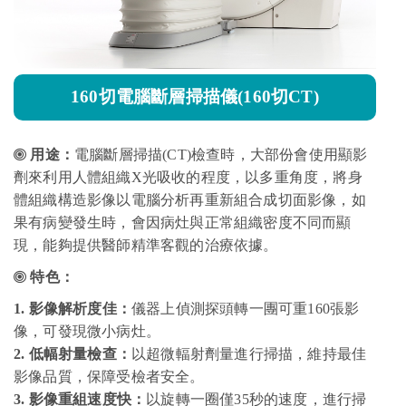
160切電腦斷層掃描儀(160切CT)
用途：
電腦斷層掃描(CT)檢查時，大部份會使用顯影
劑來利用人體組織X光吸收的程度，以多重角度，將身
體組織構造影像以電腦分析再重新組合成切面影像，如
果有病變發生時，會因病灶與正常組織密度不同而顯
現，能夠提供醫師精準客觀的治療依據。
特色：
1. 影像解析度佳：
儀器上偵測探頭轉一團可重160張影
像，可發現微小病灶。
2. 低幅射量檢查：
以超微輻射劑量進行掃描，維持最佳
影像品質，保障受檢者安全。
3. 影像重組速度快：
以旋轉一圈僅35秒的速度，進行掃