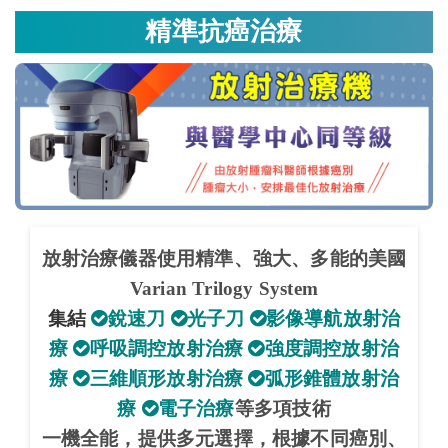
精準抗癌治療
放射治療儀器使用精準、強大、多能的美國
Varian Trilogy System
集結
銳速刀
光子刀
影像導航放射治
療
呼吸調控放射治療
強度調控放射治
療
三維順形放射治療
弧形錐體放射治
療
電子治療
等多項技術
一機全能，提供多元選擇，根據不同癌別、