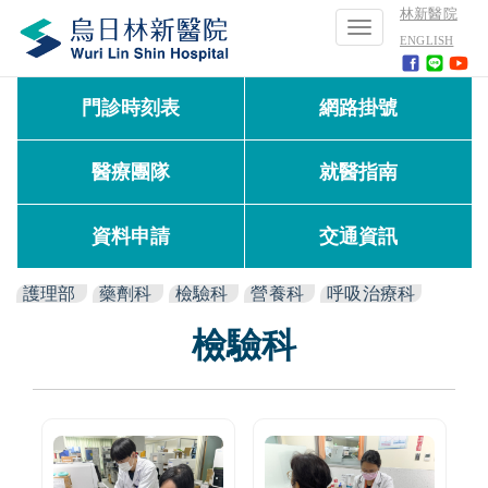
林新醫院
Toggle
ENGLISH
navigation
門診時刻表
網路掛號
醫療團隊
就醫指南
資料申請
交通資訊
護理部
藥劑科
檢驗科
營養科
呼吸治療科
檢驗科