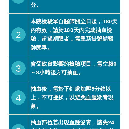
分。
本院檢驗單自醫師開立日起，180天
內有效，請於180天內完成抽血檢
2
驗，超過期限者，需重新掛號請醫
師開單。
會受飲食影響的檢驗項目，需空腹6
3
～8小時後方可抽血。
抽血後，需於下針處加壓5分鐘以
4
上，不可搓揉，以避免血腫淤青現
象。
抽血部位若出現血腫淤青，請先24