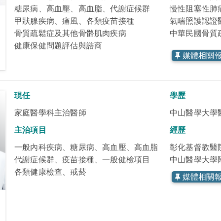
糖尿病、高血壓、高血脂、代謝症候群
慢性阻塞性肺
甲狀腺疾病
、痛風、各類疫苗接種
氣喘照護認證
骨質疏鬆症及其他骨骼肌肉疾病
中華民國骨質
健康保健問題評估與諮商
媒體相關
現任
學歷
家庭醫學科主治醫師
中山醫學大學
主治項目
經歷
一般內科疾病、糖尿病、高血壓、高血脂
彰化基督教醫
代謝症候群、疫苗接種、一般健檢項目
中山醫學大學
各類健康檢查、戒菸
媒體相關