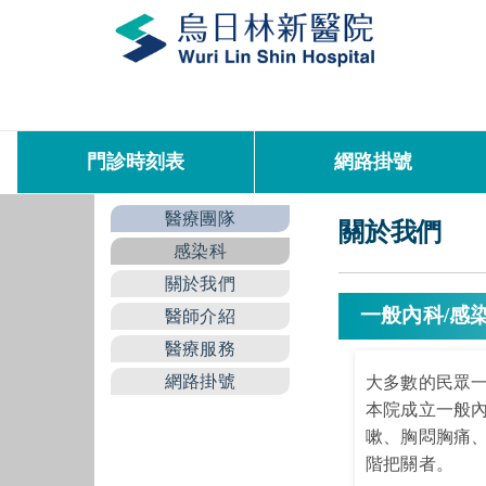
門診時刻表
網路掛號
醫療團隊
關於我們
感染科
關於我們
一般內科/感
醫師介紹
醫療服務
網路掛號
大多數的民眾一
本院成立一般
嗽、胸悶胸痛
階把關者。