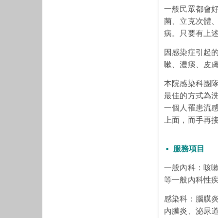
一般民眾都會
菌、立克次體、
病。只要有上
因感染症引起
嗽、濃痰、皮
本院感染科團
最佳的方式為洗
一個人罹患流
上面，而手再
▪
服務項目
一般內科：咳
等一般內科性
感染科：腦膜
內膜炎、泌尿