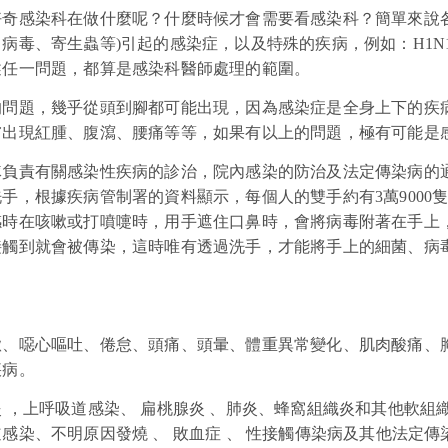
好奇感染科在做什麼呢？什麼時候才會需要看感染科？簡單來說
病毒、寄生蟲等)引起的感染症，以及特殊的疾病，例如：H1N
述任一問題，都算是感染科醫師處理的範圍。
的問題，幾乎從頭到腳都可能出現，因為感染症是全身上下的疾
膚出現紅腫、腹瀉、腰痛等等，如果有以上的問題，極有可能是
隊負責有關感染性疾病的診治，院內感染的防治及法定傳染病的
手，根據疾病管制署的資料顯示，每個人的雙手約有3萬9000隻
感時在咳嗽或打噴嚏時，用手遮住口鼻時，會將病毒附著在手上
接觸到就會被傳染，這時唯有透過洗手，才能將手上的細菌、病
嗽、噁心嘔吐、倦怠、頭痛、頭暈、體重異常變化、肌肉酸痛、
疾病。
炎
，上呼吸道感染、
扁桃腺炎
、肺炎、蜂窩組織炎
和其他軟組
道感染、不明原因發燒
、
敗血症 、 性接觸傳染病及其他法定傳