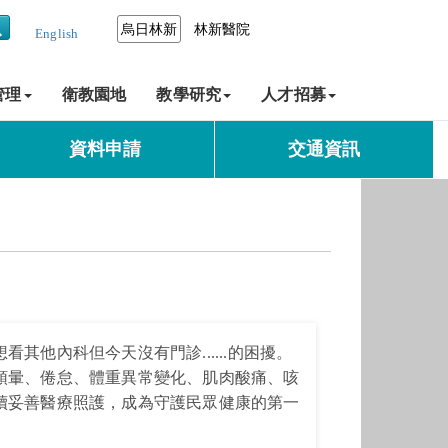
烏日林新
林新醫院
English
管理
衛教園地
教學研究
人才招募
資料申請
交通資訊
他內科但今天沒有門診......的困擾。
頭暈、倦怠、體重異常變化、肌肉酸痛、咳
續妥善醫療照護，成為守護民眾健康的第一