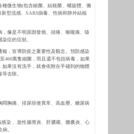
各種微生物(包含細菌、結核菌、螺旋體、黴
1新型流感、SARS病毒、性病和肺外結核
病，像是不明原因發燒、頭痛、喉嚨痛、咳
感染症的症狀。
通報，宣導防疫之重要性及觀念。
預防感染
至460萬隻細菌，而且還不包括病毒，如果
，如果沒有洗手，就會依附在手碰到的物體
毒等去除。
胸悶胸痛、排尿排便異常、高血壓、糖尿病
織感染
、急性腸胃炎、肝膿瘍、膽囊炎、心
染病
。