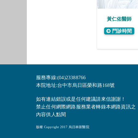
黃仁佑醫師
門診時間
服務專線:(04)23388766
本院地址:台中市烏日區榮和路168號
如有連結錯誤或是任何建議請來信謝謝！
禁止任何網際網路服務業者轉錄本網路資訊之
內容供人點閱
版權 Copyright 2017 烏日林新醫院