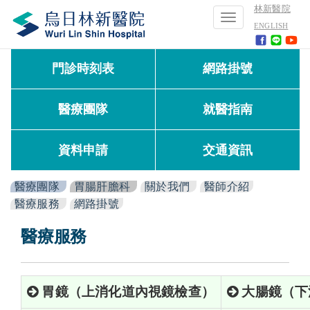
林新醫院
Toggle
ENGLISH
navigation
門診時刻表
網路掛號
醫療團隊
就醫指南
資料申請
交通資訊
醫療團隊
胃腸肝膽科
關於我們
醫師介紹
醫療服務
網路掛號
醫療服務
胃鏡（上消化道內視鏡檢查）
大腸鏡（下