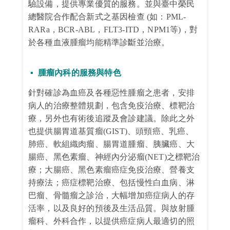
驗設備，提供專業優質的服務。並與臺中榮民
總醫院合作配合新式之基因檢查
(
如：
PML-
RARa
，
BCR-ABL
，
FLT3-ITD
，
NPM1
等
)
，對
於各種血液腫瘤均能精準診斷並治療。
▪
腫瘤內科的服務與特色
針對確診為血癌及各種惡性腫瘤之患者，安排
病人的治療整體規劃，包含免疫治療、標靶治
療，另外也有術後追蹤及會診建議。除此之外
也提供腸胃道基質瘤
(GIST)
、頭頸癌、乳癌、
肺癌、軟組織肉瘤、腸胃道腫瘤、胰臟癌、大
腸癌、黑色素瘤、神經內分泌瘤
(NET)
之標靶治
療；大腸癌、黑色素瘤癌症免疫治療、營養支
持療法；癌症標靶治療、包括慢性白血病、淋
巴瘤、骨髓瘤之診治，大幅增加癌症病人的存
活率，以及良好的預後及生活品質。與放射腫
瘤科、外科合作，以提供癌症病人最適切的照