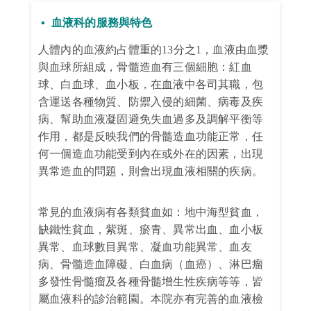
▪ 血液科的服務與特色
人體內的血液約占體重的
13
分之
1
，血液由血漿
與血球所組成，骨髓造血有三個細胞：紅血
球、白血球、血小板，在血液中各司其職，包
含運送各種物質、防禦入侵的細菌、病毒及疾
病、幫助血液凝固避免失血過多及調解平衡等
作用，都是反映我們的骨髓造血功能正常，任
何一個造血功能受到內在或外在的因素，出現
異常造血的問題，則會出現血液相關的疾病。
常見的血液病有各類貧血如：地中海型貧血，
缺鐵性貧血，紫斑、瘀青、異常出血、血小板
異常、血球數目異常、凝血功能異常、血友
病、骨髓造血障礙、白血病（血癌）、淋巴瘤
多發性骨髓瘤及各種骨髓增生性疾病等等，皆
屬血液科的診治範園。本院亦有完善的血液檢