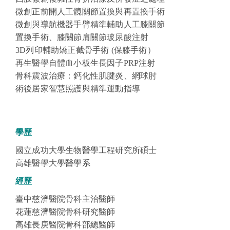
微創正前開人工髖關節置換與再置換手術
微創與導航機器手臂精準輔助人工膝關節
置換手術
、
膝關節肩關節玻尿酸注射
3D列印輔助矯正截骨手術
(
保膝手術）
再生醫學自體血小板生長因子
PRP
注射
骨科震波治療：鈣化性肌腱炎、網球肘
術後居家智慧照護與精準運動指導
學歷
國立成功大學生物醫學工程研究所碩士
高雄醫學大學醫學系
經歷
臺中慈濟醫院骨科主治醫師
花蓮慈濟醫院骨科研究醫師
高雄長庚醫院骨科部總醫師