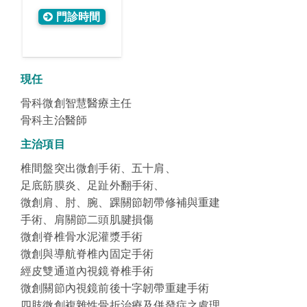
門診時間
現任
骨科微創智慧醫療主任
骨科主治醫師
主治項目
椎間盤突出微創手術、五十肩
、
足底筋膜炎
、
足趾外翻手術
、
微創肩、肘、腕、踝關節韌帶修補與重建
手術、
肩關節二頭肌腱損傷
微創脊椎骨水泥灌漿手術
微創與導航脊椎內固定手術
經皮雙通道內視鏡脊椎手術
微創關節內視鏡前後十字韌帶重建手術
四肢微創複雜性骨折治療及併發症之處理