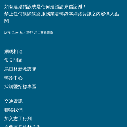
如有連結錯誤或是任何建議請來信謝謝！
禁止任何網際網路服務業者轉錄本網路資訊之內容供人點
閱
版權 Copyright 2017 烏日林新醫院
網網相連
常見問題
烏日林新救護隊
轉診中心
採購暨招標專區
交通資訊
聯絡我們
加入志工行列